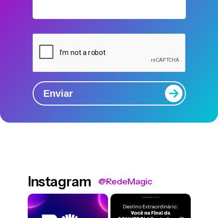
Captcha
Enviar
Instagram
@RedeMagic