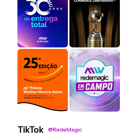
TikTok
@RedeMagic