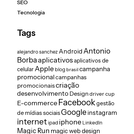
SEO
Tecnologia
Tags
Antonio
Android
alejandro sanchez
Borba
aplicativos
aplicativos de
Apple
campanha
celular
blog
brasil
promocional
campanhas
criação
promocionais
desenvolvimento
Design
driver cup
Facebook
E-commerce
gestão
Google
instagram
de mídias sociais
internet
iphone
ipad
LinkedIn
Magic Run
magic web design