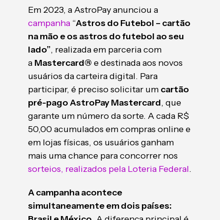
Em 2023, a AstroPay anunciou a
campanha
“
Astros do Futebol – cartão
na mão e os astros do futebol ao seu
lado”
, realizada em parceria com
a
Mastercard®
e destinada aos novos
usuários da carteira digital. Para
participar, é preciso solicitar um
cartão
pré-pago AstroPay Mastercard
, que
garante um número da sorte. A cada R$
50,00 acumulados em compras online e
em lojas físicas, os usuários ganham
mais uma chance para concorrer nos
sorteios, realizados pela Loteria Federal
.
A campanha acontece
simultaneamente em dois países:
Brasil e México
. A diferença principal é