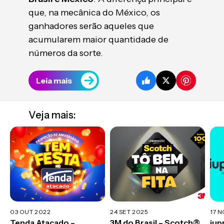
que, na mecânica do México, os
ganhadores serão aqueles que
acumularem maior quantidade de
números da sorte.
Leia mais
Veja mais:
03 OUT 2022
24 SET 2025
17 
Tenda Atacado –
3M do Brasil – Scotch®
iup