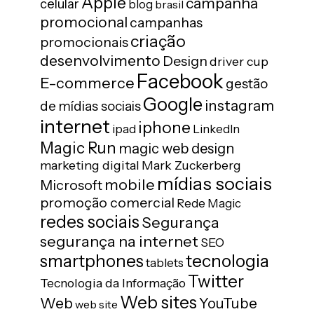
Apple
campanha
celular
blog
brasil
promocional
campanhas
criação
promocionais
desenvolvimento
Design
driver cup
Facebook
E-commerce
gestão
Google
instagram
de mídias sociais
internet
iphone
ipad
LinkedIn
Magic Run
magic web design
marketing digital
Mark Zuckerberg
mídias sociais
mobile
Microsoft
promoção comercial
Rede Magic
redes sociais
Segurança
segurança na internet
SEO
tecnologia
smartphones
tablets
Twitter
Tecnologia da Informação
Web sites
Web
YouTube
web site