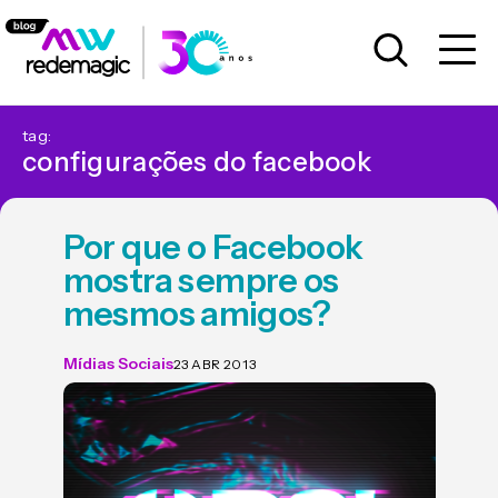
tag:
configurações do facebook
Por que o Facebook
mostra sempre os
mesmos amigos?
Mídias Sociais
23 ABR 2013