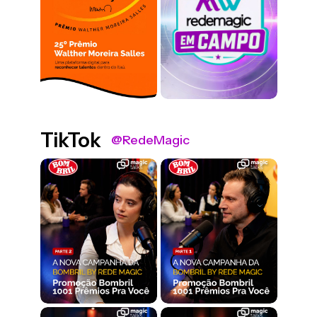
TikTok
@RedeMagic