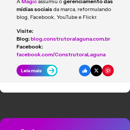
A
Magic
assumiu o
gerenciamento das
mídias sociais
da marca, reformulando
blog, Facebook, YouTube e Flickr.
Visite:
Blog:
blog.construtoralaguna.com.br
Facebook:
facebook.com/ConstrutoraLaguna
Leia mais