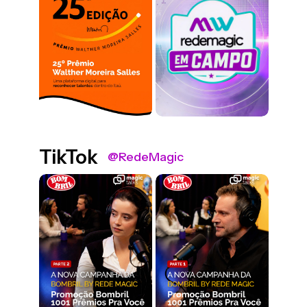
TikTok
@RedeMagic