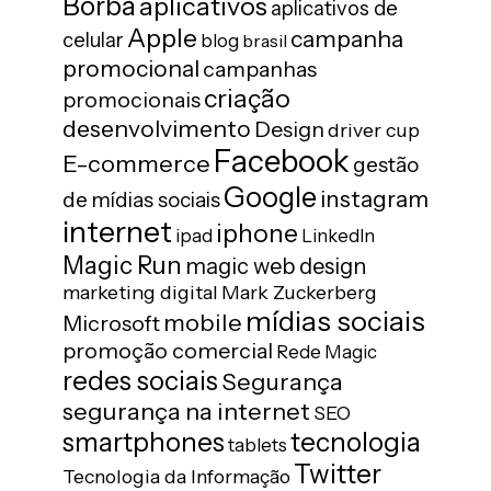
Borba
aplicativos
aplicativos de
Apple
campanha
celular
blog
brasil
promocional
campanhas
criação
promocionais
desenvolvimento
Design
driver cup
Facebook
E-commerce
gestão
Google
instagram
de mídias sociais
internet
iphone
ipad
LinkedIn
Magic Run
magic web design
marketing digital
Mark Zuckerberg
mídias sociais
mobile
Microsoft
promoção comercial
Rede Magic
redes sociais
Segurança
segurança na internet
SEO
tecnologia
smartphones
tablets
Twitter
Tecnologia da Informação