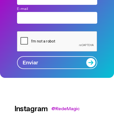
E-mail
Captcha
Enviar
Instagram
@RedeMagic