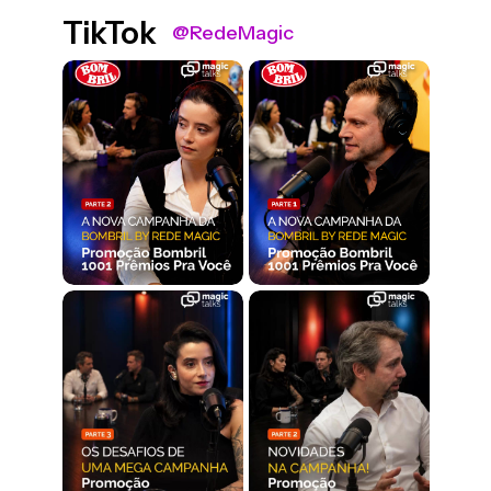
TikTok
@RedeMagic