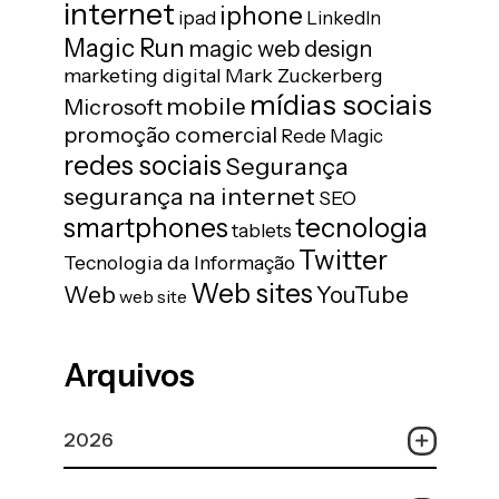
internet
iphone
ipad
LinkedIn
Magic Run
magic web design
marketing digital
Mark Zuckerberg
mídias sociais
mobile
Microsoft
promoção comercial
Rede Magic
redes sociais
Segurança
segurança na internet
SEO
tecnologia
smartphones
tablets
Twitter
Tecnologia da Informação
Web sites
Web
YouTube
web site
Arquivos
2026