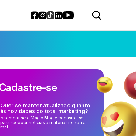
Cadastre-se
Quer se manter atualizado quanto
às novidades do total marketing?
Acompanhe o Magic Blog e cadastre-se
para receber notícias e matérias no seu e-
mail: