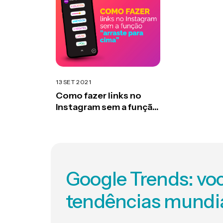
13 SET 2021
Como fazer links no
Instagram sem a função
“arraste para cima”
Google Trends: voc
tendências mundi