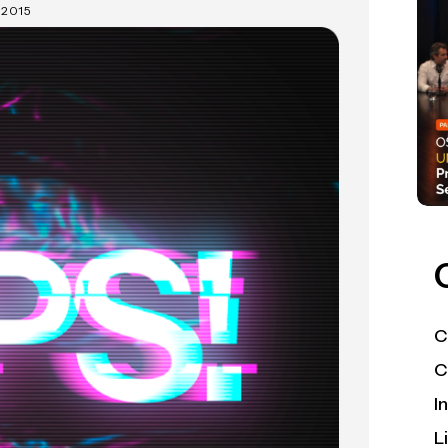
 2015
C
C
I
L