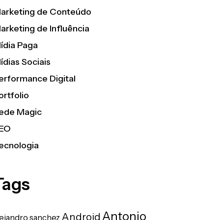
arketing de Conteúdo
arketing de Influência
ídia Paga
ídias Sociais
erformance Digital
ortfolio
ede Magic
EO
ecnologia
Tags
Antonio
Android
lejandro sanchez