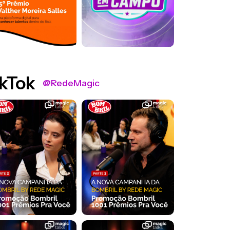
kTok
@RedeMagic