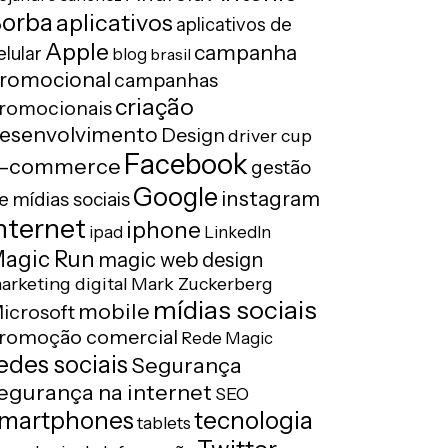
orba
aplicativos
aplicativos de
Apple
campanha
elular
blog
brasil
romocional
campanhas
criação
romocionais
esenvolvimento
Design
driver cup
Facebook
-commerce
gestão
Google
instagram
e mídias sociais
nternet
iphone
ipad
LinkedIn
agic Run
magic web design
arketing digital
Mark Zuckerberg
mídias sociais
mobile
icrosoft
romoção comercial
Rede Magic
edes sociais
Segurança
egurança na internet
SEO
tecnologia
martphones
tablets