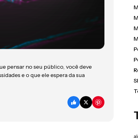
M
M
M
M
P
P
ue pensar no seu público, você deve
R
sidades e o que ele espera da sua
S
T
a