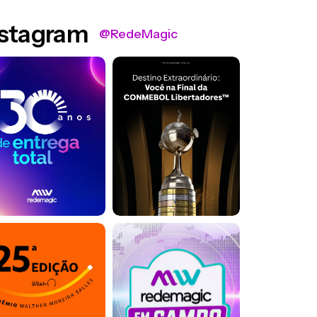
nstagram
@RedeMagic