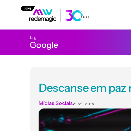
tag:
Google
Descanse em paz n
Mídias Sociais
21 SET 2015