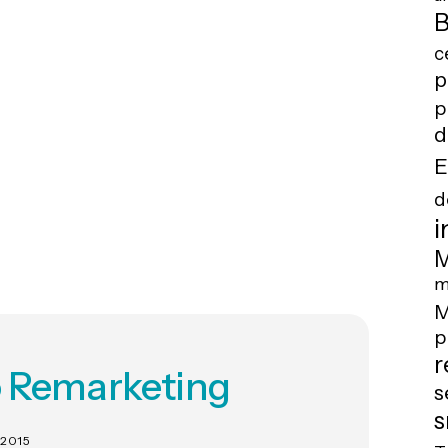
B
c
p
p
d
E
d
i
M
m
M
p
r
o Remarketing
s
s
 2015