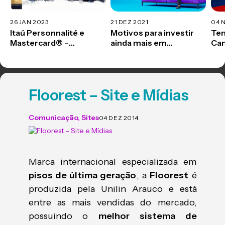
26 JAN 2023
21 DEZ 2021
04 
Itaú Personnalité e
Motivos para investir
Ten
Mastercard® –
ainda mais em
Ca
Campanha
conteúdo estratégico
Pro
Promocional UEFA
Floorest – Site e Mídias
Comunicação
,
Sites
04 DEZ 2014
Marca internacional especializada em
pisos de última geração
, a
Floorest
é
produzida pela Unilin Arauco e está
entre as mais vendidas do mercado,
possuindo o
melhor sistema de