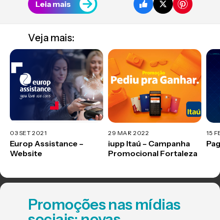
Leia mais
Veja mais:
03 SET 2021
29 MAR 2022
15 F
Europ Assistance –
iupp Itaú – Campanha
Pag
Website
Promocional Fortaleza
Promoções nas mídias
sociais: novas