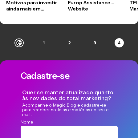
Motivos para investir
Europ Assistance –
TEI
ainda mais em
Website
Mar
conteúdo estratégico
1
2
3
4
Cadastre-se
Quer se manter atualizado quanto
às novidades do total marketing?
Acompanhe o Magic Blog e cadastre-se
para receber notícias e matérias no seu e-
mail:
Nome