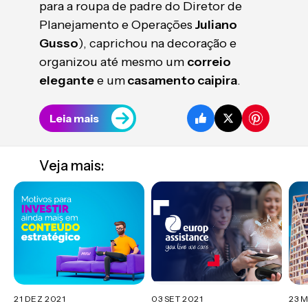
para a roupa de padre do Diretor de
Planejamento e Operações
Juliano
Gusso
), caprichou na decoração e
organizou até mesmo um
correio
elegante
e um
casamento caipira
.
Leia mais
Veja mais:
21 DEZ 2021
03 SET 2021
23 