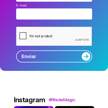
E-mail
Captcha
Enviar
Instagram
@RedeMagic