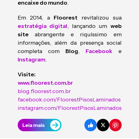
encaixe do mundo
.
Em 2014, a
Floorest
revitalizou sua
estratégia digital
, lançando um
web
site
abrangente e riquíssimo em
informações, além da presença social
completa com
Blog
,
Facebook
e
Instagram
.
Visite:
www.floorest.com.br
blog.floorest.com.br
facebook.com/FloorestPisosLaminados
instagram.com/FloorestPisosLaminados
Leia mais