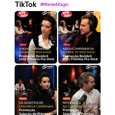
TikTok
@RedeMagic