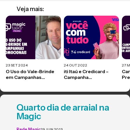
Veja mais:
23 SET 2024
24 OUT 2022
27 
O Uso do Vale-Brinde
iti Itaú e Credicard –
Cam
em Campanhas
Campanha
Pre
Promocionais – Magic
Promocional
Aut
Talks #03
Tal
Quarto dia de arraial na
Magic
Rede Magic
29 JUN 2013