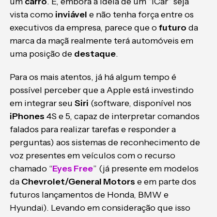
um
carro
. E, embora a ideia de um “iCar” seja
vista como
inviável
e não tenha força entre os
executivos da empresa, parece que o
futuro
da
marca da maçã realmente terá automóveis em
uma posição de
destaque
.
Para os mais atentos, já há algum tempo é
possível perceber que a Apple está investindo
em integrar seu
Siri
(software, disponível nos
iPhones
4S e 5, capaz de interpretar comandos
falados para realizar tarefas e responder a
perguntas) aos sistemas de reconhecimento de
voz presentes em veículos com o recurso
chamado “
Eyes Free
” (já presente em modelos
da
Chevrolet/General Motors
e em parte dos
futuros lançamentos de Honda, BMW e
Hyundai). Levando em consideração que isso