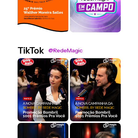
TikTok
@RedeMagic