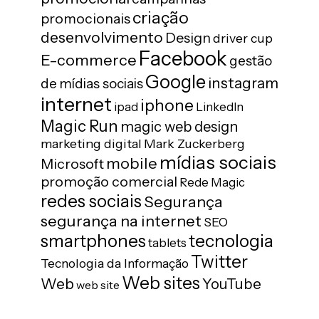
criação
promocionais
desenvolvimento
Design
driver cup
Facebook
E-commerce
gestão
Google
instagram
de mídias sociais
internet
iphone
ipad
LinkedIn
Magic Run
magic web design
marketing digital
Mark Zuckerberg
mídias sociais
mobile
Microsoft
promoção comercial
Rede Magic
redes sociais
Segurança
segurança na internet
SEO
tecnologia
smartphones
tablets
Twitter
Tecnologia da Informação
Web sites
Web
YouTube
web site