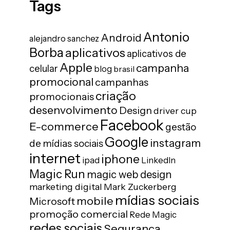
Tags
Antonio
Android
alejandro sanchez
Borba
aplicativos
aplicativos de
Apple
campanha
celular
blog
brasil
promocional
campanhas
criação
promocionais
desenvolvimento
Design
driver cup
Facebook
E-commerce
gestão
Google
instagram
de mídias sociais
internet
iphone
ipad
LinkedIn
Magic Run
magic web design
marketing digital
Mark Zuckerberg
mídias sociais
mobile
Microsoft
promoção comercial
Rede Magic
redes sociais
Segurança