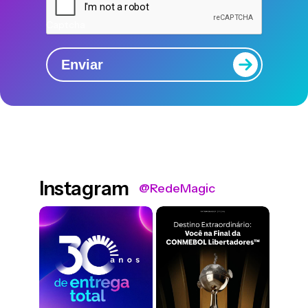
Captcha
Enviar
Instagram
@RedeMagic