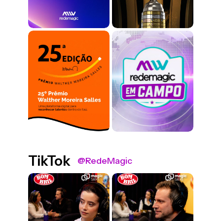
TikTok
@RedeMagic