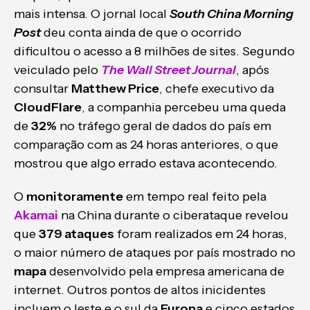
mais intensa. O jornal local
South China Morning
Post
deu conta ainda de que o ocorrido
dificultou o acesso a 8 milhões de sites. Segundo
veiculado pelo
The Wall Street Journal
, após
consultar
Matthew Price
, chefe executivo da
CloudFlare
, a companhia percebeu uma queda
de
32%
no tráfego geral de dados do país em
comparação com as 24 horas anteriores, o que
mostrou que algo errado estava acontecendo.
O
monitoramente
em tempo real feito pela
Akamai
na China durante o ciberataque revelou
que
379 ataques
foram realizados em 24 horas,
o maior número de ataques por país mostrado no
mapa
desenvolvido pela empresa americana de
internet. Outros pontos de altos inicidentes
incluem o leste e o sul da
Europa
e cinco estados