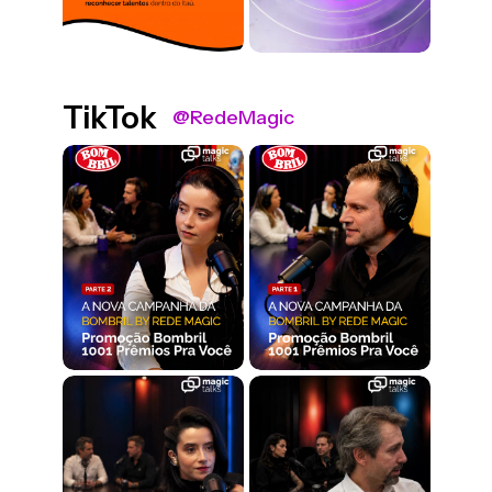
TikTok
@RedeMagic