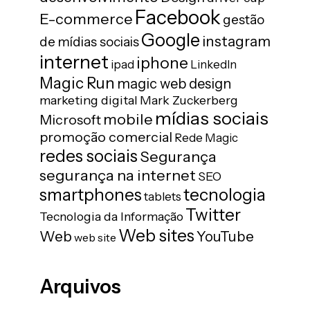
Facebook
E-commerce
gestão
Google
instagram
de mídias sociais
internet
iphone
ipad
LinkedIn
Magic Run
magic web design
marketing digital
Mark Zuckerberg
mídias sociais
mobile
Microsoft
promoção comercial
Rede Magic
redes sociais
Segurança
segurança na internet
SEO
tecnologia
smartphones
tablets
Twitter
Tecnologia da Informação
Web sites
Web
YouTube
web site
Arquivos