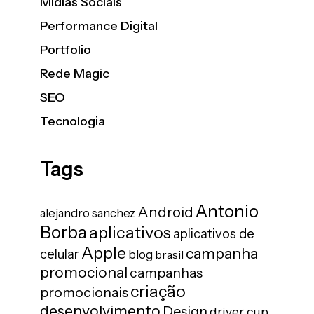
Mídias Sociais
Performance Digital
Portfolio
Rede Magic
SEO
Tecnologia
Tags
Antonio
Android
alejandro sanchez
Borba
aplicativos
aplicativos de
Apple
campanha
celular
blog
brasil
promocional
campanhas
criação
promocionais
desenvolvimento
Design
driver cup