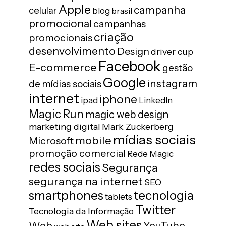
Apple
campanha
celular
blog
brasil
promocional
campanhas
criação
promocionais
desenvolvimento
Design
driver cup
Facebook
E-commerce
gestão
Google
instagram
de mídias sociais
internet
iphone
ipad
LinkedIn
Magic Run
magic web design
marketing digital
Mark Zuckerberg
mídias sociais
mobile
Microsoft
promoção comercial
Rede Magic
redes sociais
Segurança
segurança na internet
SEO
tecnologia
smartphones
tablets
Twitter
Tecnologia da Informação
Web sites
Web
YouTube