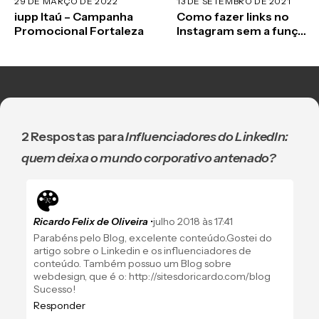
29 DE MARÇO DE 2022
13 DE SETEMBRO DE 2021
iupp Itaú – Campanha
Como fazer links no
Promocional Fortaleza
Instagram sem a função
“arraste para cima”
2 Respostas para
Influenciadores do LinkedIn:
quem deixa o mundo corporativo antenado?
Ricardo Felix de Oliveira
•
julho 2018 às 17:41
Parabéns pelo Blog, excelente conteúdo.Gostei do
artigo sobre o Linkedin e os influenciadores de
conteúdo. Também possuo um Blog sobre
webdesign, que é o:
http://sitesdoricardo.com/blog
Sucesso!
Responder