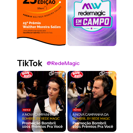
TikTok
@RedeMagic