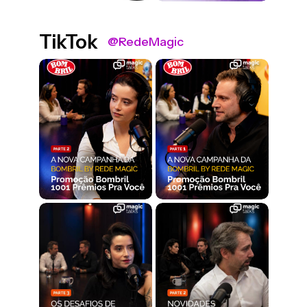
TikTok
@RedeMagic