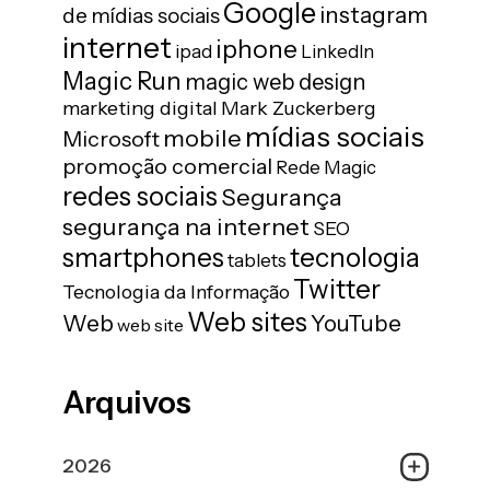
Google
instagram
de mídias sociais
internet
iphone
ipad
LinkedIn
Magic Run
magic web design
marketing digital
Mark Zuckerberg
mídias sociais
mobile
Microsoft
promoção comercial
Rede Magic
redes sociais
Segurança
segurança na internet
SEO
tecnologia
smartphones
tablets
Twitter
Tecnologia da Informação
Web sites
Web
YouTube
web site
Arquivos
2026