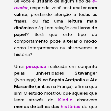
Se você é
usuário
de algum tipo de
e-
reader
, responda: você costuma
ler com
calma
, prestando atenção a todas as
frases, ou faz uma
leitura mais
dinâmica
e ágil em relação aos
livros de
papel
? Será que este tipo de
comportamento pode
alterar o modo
como interpretamos ou absorvemos a
história?
Uma
pesquisa
realizada em conjunto
pelas universidades
Stavanger
(Noruega),
Nice Sophia Antipolis
e
Aix
Marseille
(ambas na França), afirma que
sim! O estudo mostrou que aqueles que
leem através do
Kindle
absorvem
menos detalhes das
histórias
do que