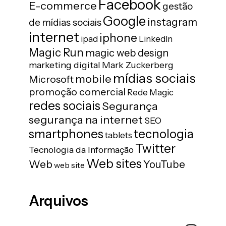
Facebook
E-commerce
gestão
Google
instagram
de mídias sociais
internet
iphone
ipad
LinkedIn
Magic Run
magic web design
marketing digital
Mark Zuckerberg
mídias sociais
mobile
Microsoft
promoção comercial
Rede Magic
redes sociais
Segurança
segurança na internet
SEO
tecnologia
smartphones
tablets
Twitter
Tecnologia da Informação
Web sites
Web
YouTube
web site
Arquivos