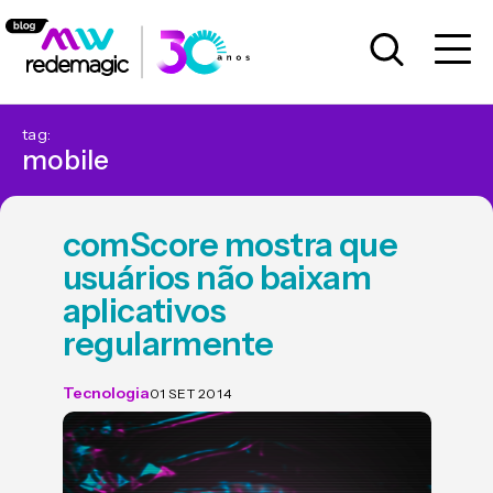
tag:
mobile
comScore mostra que
usuários não baixam
aplicativos
regularmente
Tecnologia
01 SET 2014