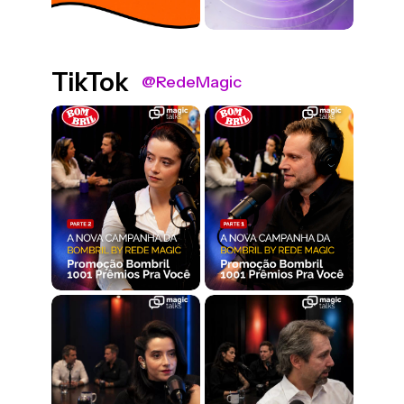
TikTok
@RedeMagic