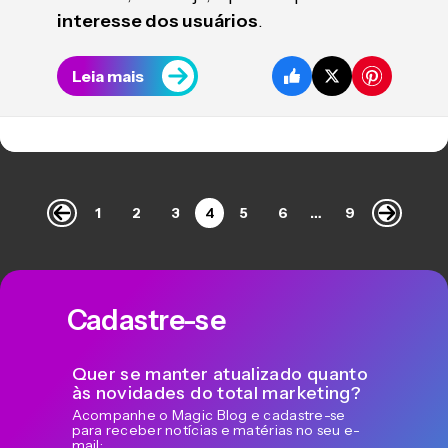
interesse dos usuários
.
Leia mais
1
2
3
4
5
6
…
9
Cadastre-se
Quer se manter atualizado quanto
às novidades do total marketing?
Acompanhe o Magic Blog e cadastre-se
para receber notícias e matérias no seu e-
mail: