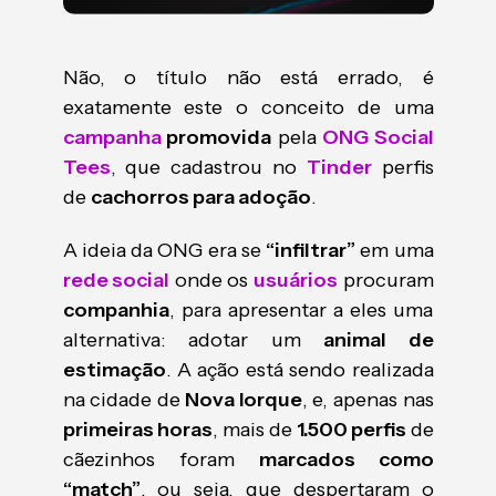
Não, o título não está errado, é
exatamente este o conceito de uma
campanha
promovida
pela
ONG Social
Tees
, que cadastrou no
Tinder
perfis
de
cachorros para adoção
.
A ideia da ONG era se
“infiltrar”
em uma
rede social
onde os
usuários
procuram
companhia
, para apresentar a eles uma
alternativa: adotar um
animal de
estimação
. A ação está sendo realizada
na cidade de
Nova Iorque
, e, apenas nas
primeiras horas
, mais de
1.500 perfis
de
cãezinhos foram
marcados como
“match”
, ou seja, que despertaram o