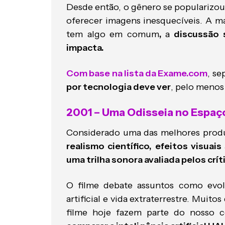
Desde então, o gênero se popularizou,
oferecer imagens inesquecíveis. A mai
tem algo em comum
,
a
discussão 
impacta.
Com base na lista da Exame.com
, s
por tecnologia deve ver
, pelo menos
2001 – Uma Odisseia no Espaço
Considerado uma das melhores prod
realismo científico, efeitos visua
uma trilha sonora avaliada pelos crí
O filme debate assuntos como ev
artificial e vida extraterrestre. Muit
filme hoje fazem parte do nosso c