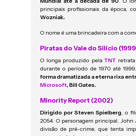
Mundial até a década de 90
. O lo
principais profissionais da época, 
Wozniak.
O nome é uma brincadeira com a coméd
Piratas do Vale do Silício (1999
O longa produzido pela
TNT
retrata
durante o período de 1970 até 1999
forma dramatizada a eterna rixa ent
Microsoft
, Bill Gates.
Minority Report (2002)
Dirigido por Steven Spielberg
, o f
2054. O personagem principal, John 
divisão de pré-crime, que tenta imp