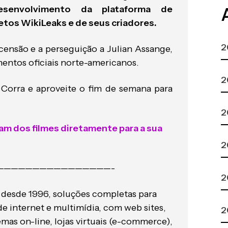
esenvolvimento da plataforma de
tos WikiLeaks e de seus criadores.
2
ensão e a perseguição a Julian Assange,
entos oficiais norte-americanos.
2
 Corra e aproveite o fim de semana para
2
am dos filmes diretamente para a sua
2
————————————————-
2
 desde 1996, soluções completas para
de internet e multimídia, com web sites,
2
mas on-line, lojas virtuais (e-commerce),