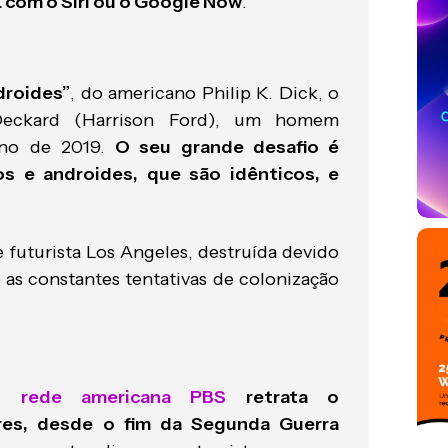
AL com o Siri ou o Google Now
.
droides”
, do americano Philip K. Dick, o
 Deckard (Harrison Ford), um homem
ano de 2019.
O seu grande desafio é
os e androides, que são idênticos, e
futurista Los Angeles, destruída devido
as constantes tentativas de colonização
la
rede americana PBS
retrata o
es, desde o fim da Segunda Guerra