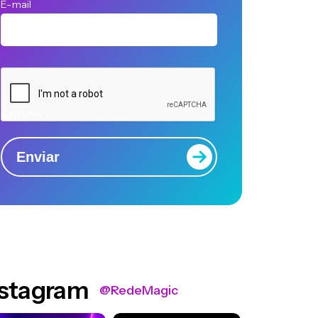
E-mail
Captcha
Enviar
nstagram
@RedeMagic