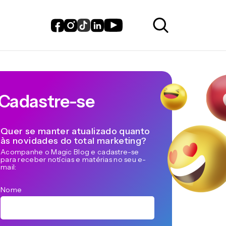
Cadastre-se
Quer se manter atualizado quanto
às novidades do total marketing?
Acompanhe o Magic Blog e cadastre-se
para receber notícias e matérias no seu e-
mail:
Nome