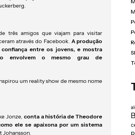
M
uckerberg.
M
P
P
e três amigos que viajam para visitar
ceram através do Facebook.
A produção
R
e confiança entre os jovens, e mostra
S
não envolvem o mesmo grau de
T
 inspirou um reality show de mesmo nome
a
B
ike Jonze,
conta a história de Theodore
como ele se apaixona por um sistema
c
p
tt Johansson.