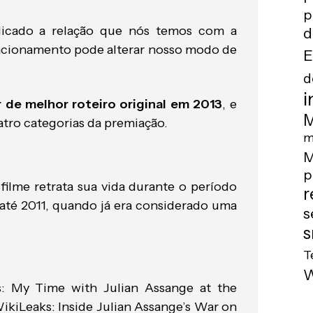
p
licado a relação que nós temos com a
d
relacionamento pode alterar nosso modo de
E
d
i
 de melhor roteiro original em 2013
, e
M
atro categorias da premiação.
m
M
p
filme retrata sua vida durante o período
r
, até 2011, quando já era considerado uma
s
s
T
s: My Time with Julian Assange at the
kiLeaks: Inside Julian Assange’s War on