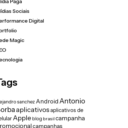
ídia Paga
ídias Sociais
erformance Digital
ortfolio
ede Magic
EO
ecnologia
Tags
Antonio
Android
lejandro sanchez
orba
aplicativos
aplicativos de
Apple
campanha
elular
blog
brasil
romocional
campanhas