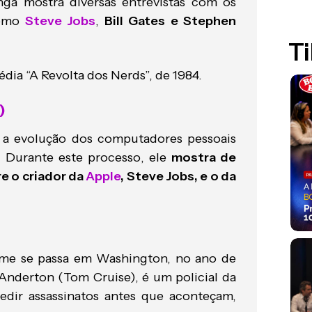
nga mostra diversas entrevistas com os
como
Steve Jobs
,
Bill Gates e Stephen
Ti
ia “A Revolta dos Nerds”, de 1984.
)
 a evolução dos computadores pessoais
. Durante este processo, ele
mostra de
re o criador da
Apple
, Steve Jobs, e o da
ilme se passa em Washington, no ano de
Anderton (Tom Cruise), é um policial da
edir assassinatos antes que aconteçam,