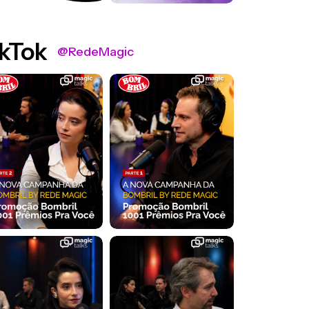
kTok
@RedeMagic