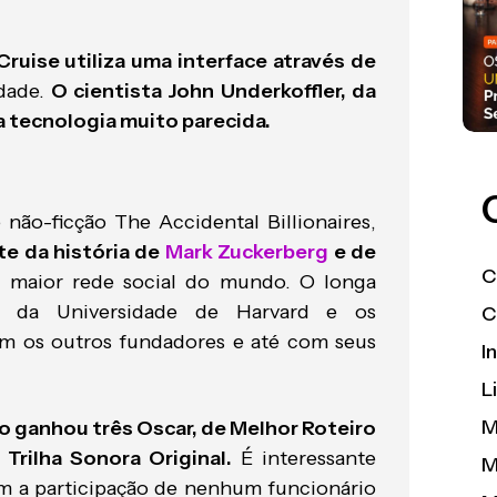
uise utiliza uma interface através de
idade.
O cientista John Underkoffler, da
 tecnologia muito parecida.
não-ficção The Accidental Billionaires,
te da história de
Mark Zuckerberg
e de
C
a maior rede social do mundo. O longa
ro da Universidade de Harvard e os
C
m os outros fundadores e até com seus
I
L
M
o ganhou três Oscar, de Melhor Roteiro
Trilha Sonora Original.
É interessante
M
m a participação de nenhum funcionário