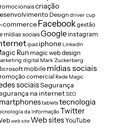
criação
romocionais
esenvolvimento
Design
driver cup
Facebook
-commerce
gestão
Google
instagram
e mídias sociais
nternet
iphone
ipad
LinkedIn
agic Run
magic web design
arketing digital
Mark Zuckerberg
mídias sociais
mobile
icrosoft
romoção comercial
Rede Magic
edes sociais
Segurança
egurança na internet
SEO
tecnologia
martphones
tablets
Twitter
ecnologia da Informação
Web sites
Web
YouTube
web site