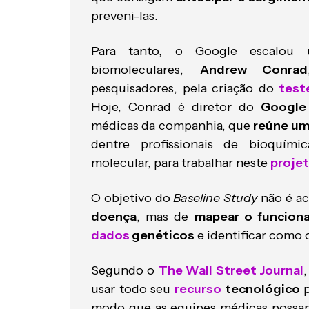
preveni-las.
Para tanto, o Google escalou 
biomoleculares,
Andrew Conrad
pesquisadores, pela criação do
test
Hoje, Conrad é diretor do
Google
médicas da companhia, que
reúne u
dentre profissionais de bioquímica
molecular, para trabalhar neste
proje
O objetivo do
Baseline Study
não é ac
doença
, mas de
mapear o funcio
dados
genéticos
e identificar como 
Segundo o
The Wall Street Journal
usar todo seu
recurso
tecnológico
p
modo que as equipes médicas possa