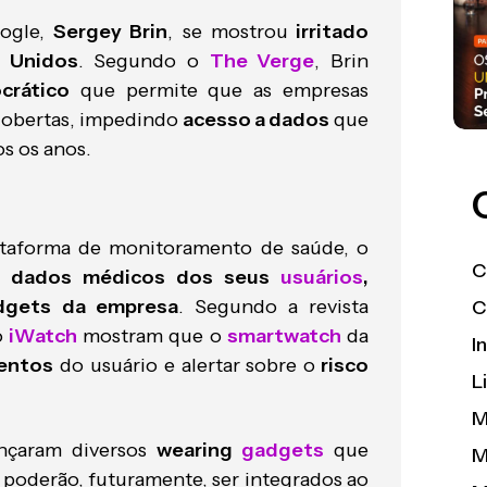
ogle,
Sergey Brin
, se mostrou
irritado
 Unidos
. Segundo o
The Verge
, Brin
crático
que permite que as empresas
cobertas, impedindo
acesso a dados
que
os os anos.
taforma de monitoramento de saúde, o
C
os
dados médicos dos seus
usuários
,
dgets da empresa
. Segundo a revista
C
o
iWatch
mostram que o
smartwatch
da
I
mentos
do usuário e alertar sobre o
risco
L
M
nçaram diversos
wearing
gadgets
que
M
 poderão, futuramente, ser integrados ao