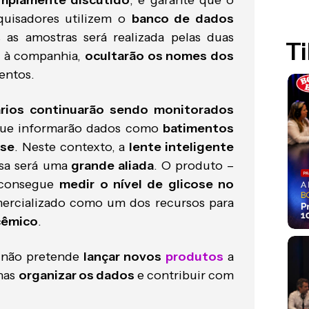
mplamente discutido
, e garante que o
quisadores utilizem o
banco de dados
as amostras será realizada pelas duas
Ti
as à companhia,
ocultarão os nomes dos
entos.
ários continuarão sendo monitorados
que informarão dados como
batimentos
ose
. Neste contexto, a
lente inteligente
sa será uma
grande aliada
. O produto –
– consegue
medir o nível de glicose no
mercializado como um dos recursos para
cêmico
.
 não pretende
lançar novos
produtos
a
enas
organizar os dados
e contribuir com