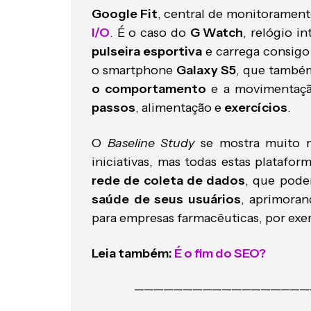
Google Fit
, central de monitoramen
I/O
. É o caso do
G Watch
, relógio 
pulseira esportiva
e carrega consig
o smartphone
Galaxy S5
, que també
o comportamento
e a movimentaçã
passos
, alimentação e
exercícios
.
O
Baseline Study
se mostra muito 
iniciativas, mas todas estas plata
rede de coleta de dados
, que pode
saúde de seus usuários
, aprimoran
para empresas farmacêuticas, por exe
Leia também:
É o fim do SEO?
——————————————————