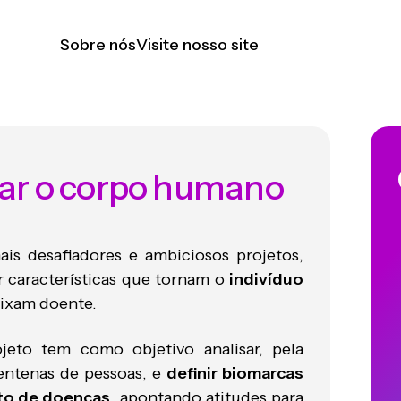
Sobre nós
Visite nosso site
ar o corpo humano
s desafiadores e ambiciosos projetos,
r características que tornam o
indivíduo
deixam doente.
ojeto tem como objetivo analisar, pela
centenas de pessoas, e
definir biomarcas
to de doenças
, apontando atitudes para