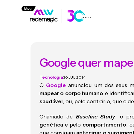
Google quer mape
Tecnologia
30 JUL 2014
O
Google
anunciou um dos seus mai
mapear o corpo humano
e identifica
saudável
, ou, pelo contrário, que o 
Chamado de
Baseline Study
, o pr
genética
e pelo
comportamento
, 
que consigam
antecipar o surgimen