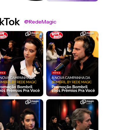
kTok
@RedeMagic