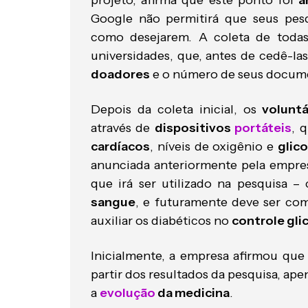
projeto, afirma que este ponto foi
a
Google não permitirá que seus pes
como desejarem. A coleta de todas 
universidades, que, antes de cedê-l
doadores
e o número de seus docum
Depois da coleta inicial, os
volunt
através de
dispositivos
portáteis
, 
cardíacos
, níveis de oxigênio e
glic
anunciada anteriormente pela empre
que irá ser utilizado na pesquisa 
sangue
, e futuramente deve ser co
auxiliar os diabéticos no
controle gli
Inicialmente, a empresa afirmou que
partir dos resultados da pesquisa, ap
a
evolução
da medicina
.