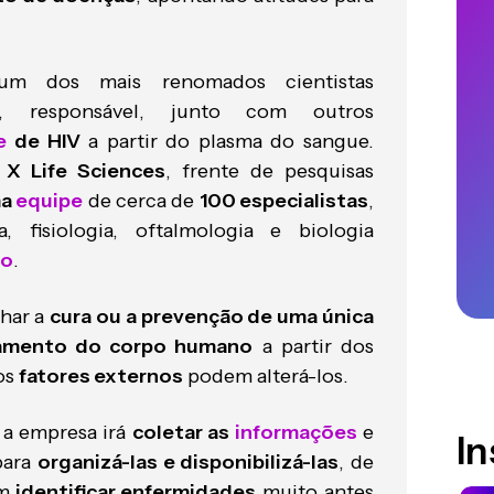
um dos mais renomados cientistas
, responsável, junto com outros
e
de HIV
a partir do plasma do sangue.
 X Life Sciences
, frente de pesquisas
ma
equipe
de cerca de
100 especialistas
,
, fisiologia, oftalmologia e biologia
to
.
har a
cura ou a prevenção de uma única
namento do corpo humano
a partir dos
os
fatores externos
podem alterá-los.
, a empresa irá
coletar as
informações
e
I
ara
organizá-las e disponibilizá-las
, de
m
identificar enfermidades
muito antes