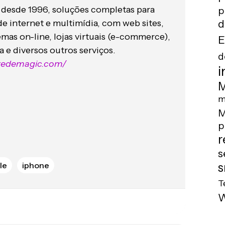
 desde 1996, soluções completas para
p
d
de internet e multimídia, com web sites,
mas on-line, lojas virtuais (e-commerce),
E
 e diversos outros serviços.
d
.redemagic.com/
i
M
m
M
p
r
s
le
iphone
s
T