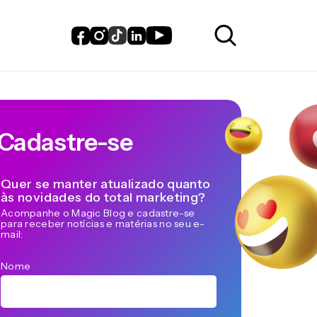
Cadastre-se
Quer se manter atualizado quanto
às novidades do total marketing?
Acompanhe o Magic Blog e cadastre-se
para receber notícias e matérias no seu e-
mail:
Nome