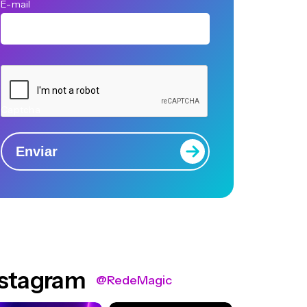
E-mail
Captcha
Enviar
nstagram
@RedeMagic