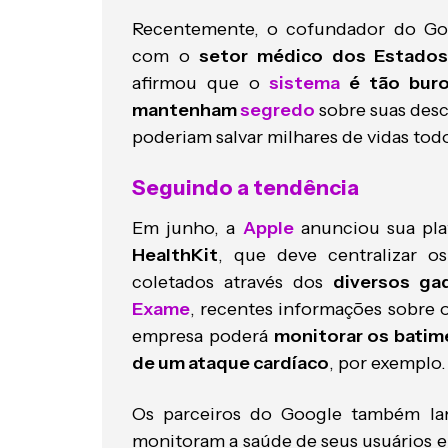
Recentemente, o cofundador do Go
com o
setor médico dos Estados
afirmou que o
sistema
é tão buro
mantenham
segredo
sobre suas des
poderiam salvar milhares de vidas tod
Seguindo a tendência
Em junho, a
Apple
anunciou sua pla
HealthKit
, que deve centralizar 
coletados através dos
diversos ga
Exame
, recentes informações sobre 
empresa poderá
monitorar os bati
de um ataque cardíaco
, por exemplo.
Os parceiros do Google também la
monitoram a saúde de seus usuários e