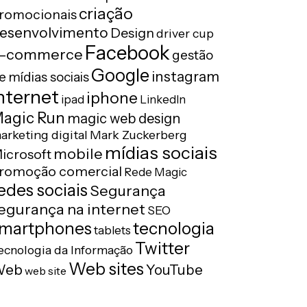
criação
romocionais
esenvolvimento
Design
driver cup
Facebook
-commerce
gestão
Google
instagram
e mídias sociais
nternet
iphone
ipad
LinkedIn
agic Run
magic web design
arketing digital
Mark Zuckerberg
mídias sociais
mobile
icrosoft
romoção comercial
Rede Magic
edes sociais
Segurança
egurança na internet
SEO
tecnologia
martphones
tablets
Twitter
ecnologia da Informação
Web sites
Web
YouTube
web site