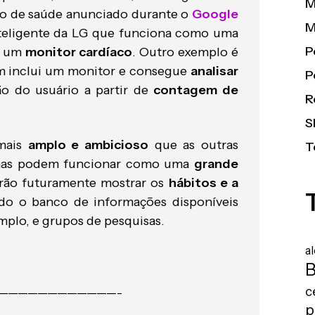
M
to de saúde anunciado durante o
Google
M
inteligente da LG que funciona como uma
P
o um
monitor cardíaco
. Outro exemplo é
m inclui um monitor e consegue
analisar
P
o do usuário a partir de
contagem de
R
S
mais
amplo e ambicioso
que as outras
T
formas podem funcionar como uma
grande
rão futuramente mostrar os
hábitos e a
do o banco de informações disponíveis
mplo, e grupos de pesquisas.
a
B
c
————————————-
p