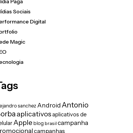
ídia Paga
ídias Sociais
erformance Digital
ortfolio
ede Magic
EO
ecnologia
Tags
Antonio
Android
lejandro sanchez
orba
aplicativos
aplicativos de
Apple
campanha
elular
blog
brasil
romocional
campanhas