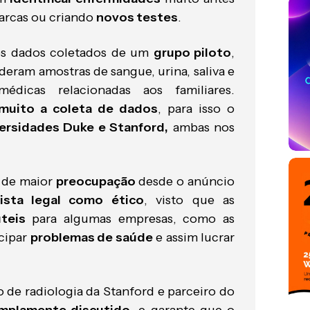
marcas ou criando
novos testes
.
os dados coletados de um
grupo piloto
,
deram amostras de sangue, urina, saliva e
édicas relacionadas aos familiares.
 muito a coleta de dados
, para isso o
ersidades Duke e Stanford,
ambas nos
 de maior
preocupação
desde o anúncio
ista legal como ético
, visto que as
teis
para algumas empresas, como as
cipar
problemas de saúde
e assim lucrar
de radiologia da Stanford e parceiro do