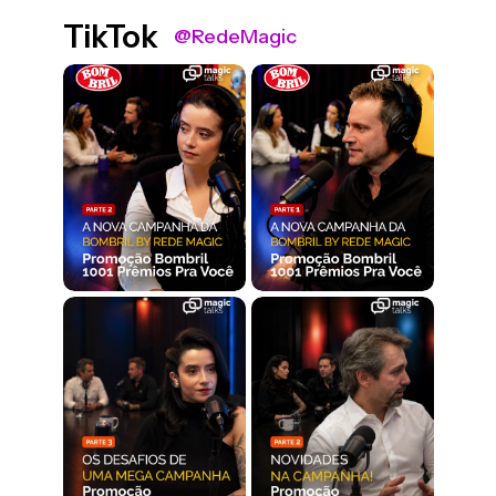
TikTok
@RedeMagic