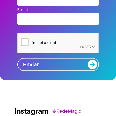
E-mail
Captcha
Enviar
Instagram
@RedeMagic