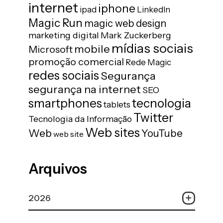
internet
iphone
ipad
LinkedIn
Magic Run
magic web design
marketing digital
Mark Zuckerberg
mídias sociais
mobile
Microsoft
promoção comercial
Rede Magic
redes sociais
Segurança
segurança na internet
SEO
tecnologia
smartphones
tablets
Twitter
Tecnologia da Informação
Web sites
Web
YouTube
web site
Arquivos
2026