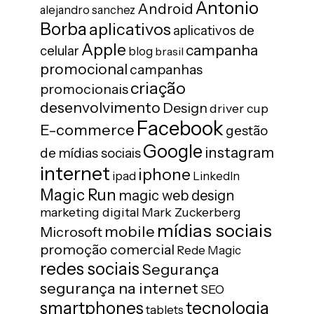
Antonio
Android
alejandro sanchez
Borba
aplicativos
aplicativos de
Apple
campanha
celular
blog
brasil
promocional
campanhas
criação
promocionais
desenvolvimento
Design
driver cup
Facebook
E-commerce
gestão
Google
instagram
de mídias sociais
internet
iphone
ipad
LinkedIn
Magic Run
magic web design
marketing digital
Mark Zuckerberg
mídias sociais
mobile
Microsoft
promoção comercial
Rede Magic
redes sociais
Segurança
segurança na internet
SEO
tecnologia
smartphones
tablets