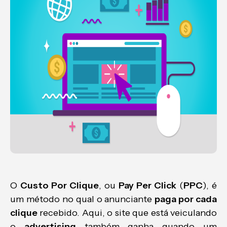
O
Custo Por Clique
, ou
Pay Per Click
(
PPC
), é
um método no qual o anunciante
paga por cada
clique
recebido. Aqui, o site que está veiculando
o
advertising
também ganha quando um