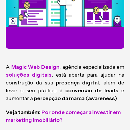
A
Magic Web Design
, agência especializada em
soluções digitais
, está aberta para ajudar na
construção da sua
presença digital
, além de
levar o seu público à
conversão de leads
e
aumentar a
percepção da marca
(
awareness
).
Veja também:
Por onde começar a investir em
marketing imobiliário?