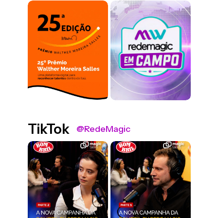
TikTok
@RedeMagic