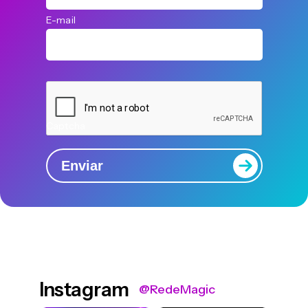
E-mail
Captcha
Enviar
Instagram
@RedeMagic