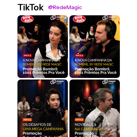
TikTok
@RedeMagic