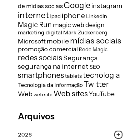
Google
instagram
de mídias sociais
internet
iphone
ipad
LinkedIn
Magic Run
magic web design
marketing digital
Mark Zuckerberg
mídias sociais
mobile
Microsoft
promoção comercial
Rede Magic
redes sociais
Segurança
segurança na internet
SEO
tecnologia
smartphones
tablets
Twitter
Tecnologia da Informação
Web sites
Web
YouTube
web site
Arquivos
2026