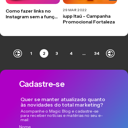
29 MAR 2022
Como fazer links no
iupp Itaú – Campanha
Instagram sem a função
Promocional Fortaleza
“arraste para cima”
1
2
3
4
…
34
Cadastre-se
Quer se manter atualizado quanto
às novidades do total marketing?
Acompanhe o Magic Blog e cadastre-se
para receber notícias e matérias no seu e-
mail:
Nome