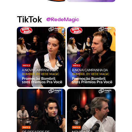
TikTok
@RedeMagic