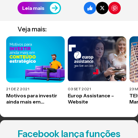
Leia mais
Veja mais:
21 DEZ 2021
03 SET 2021
23 
Motivos para investir
Europ Assistance –
TEI
ainda mais em
Website
Mar
conteúdo estratégico
Facebook lança funções