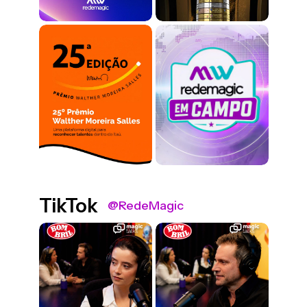
TikTok
@RedeMagic