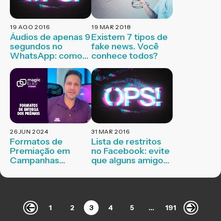
19 AGO 2016
19 MAR 2018
Áudios de apenas 9
Existem 7 tipos de
segundos no
fake news. Você
WhatsApp: como
conhece todos?
resolver
26 JUN 2024
31 MAR 2016
Formatos de
Lista de restritos
Premiação em
no Facebook: evite
Campanhas
que alguns amigos
Promocionais –
vejam suas
Magic Talks #02
postagens
1
2
3
4
5
…
191