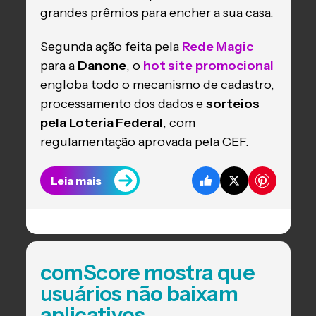
grandes prêmios para encher a sua casa.
Segunda ação feita pela
Rede Magic
para a
Danone
, o
hot site
promocional
engloba todo o mecanismo de cadastro,
processamento dos dados e
sorteios
pela
Loteria Federal
, com
regulamentação aprovada pela CEF.
Leia mais
comScore mostra que
usuários não baixam
aplicativos