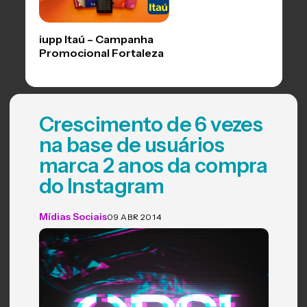
iupp Itaú – Campanha
Promocional Fortaleza
Crescimento de 6 vezes
na base de usuários
marca 2 anos da compra
do Instagram
Mídias Sociais
09 ABR 2014