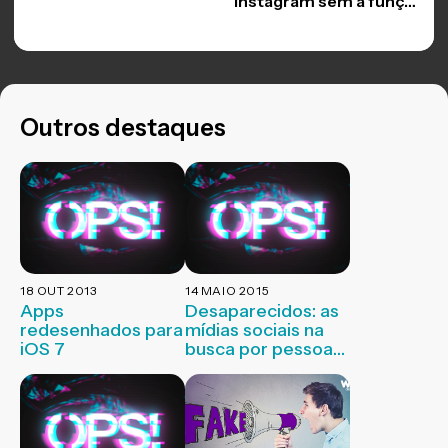
Instagram sem a função
“arraste para cima”
Outros destaques
18 OUT 2013
14 MAIO 2015
Apps
Desaparecidos: as
redesenhados para
mídias sociais na
iOS 7
busca por pessoas
perdidas