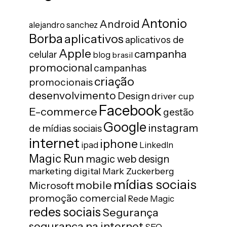
Antonio
Android
alejandro sanchez
Borba
aplicativos
aplicativos de
Apple
campanha
celular
blog
brasil
promocional
campanhas
criação
promocionais
desenvolvimento
Design
driver cup
Facebook
E-commerce
gestão
Google
instagram
de mídias sociais
internet
iphone
ipad
LinkedIn
Magic Run
magic web design
marketing digital
Mark Zuckerberg
mídias sociais
mobile
Microsoft
promoção comercial
Rede Magic
redes sociais
Segurança
segurança na internet
SEO