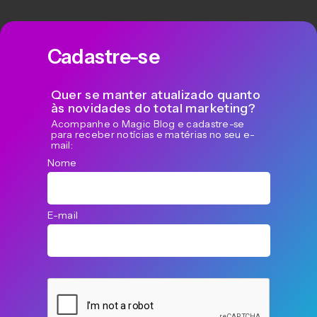
Cadastre-se
Quer se manter atualizado quanto
às novidades do total marketing?
Acompanhe o Magic Blog e cadastre-se
para receber notícias e matérias no seu e-
mail:
Nome
E-mail