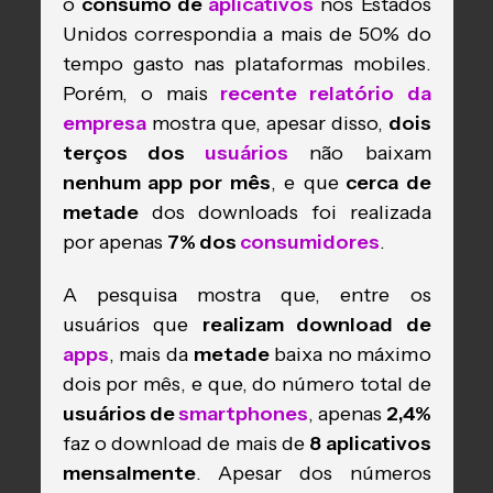
o
consumo de
aplicativos
nos Estados
Unidos correspondia a mais de 50% do
tempo gasto nas plataformas mobiles.
Porém, o mais
recente relatório da
empresa
mostra que, apesar disso,
dois
terços dos
usuários
não baixam
nenhum app por mês
, e que
cerca de
metade
dos downloads foi realizada
por apenas
7% dos
consumidores
.
A pesquisa mostra que, entre os
usuários que
realizam download de
apps
, mais da
metade
baixa no máximo
dois por mês, e que, do número total de
usuários de
smartphones
, apenas
2,4%
faz o download de mais de
8 aplicativos
mensalmente
. Apesar dos números